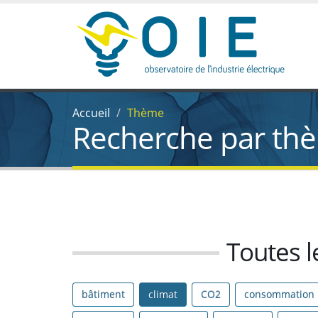
Accueil
Thème
Recherche par th
Toutes l
bâtiment
climat
CO2
consommation