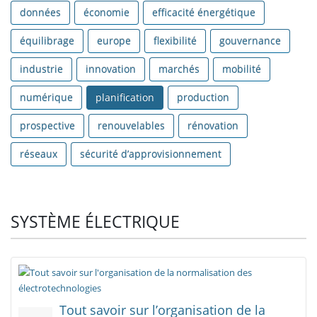
données
économie
efficacité énergétique
équilibrage
europe
flexibilité
gouvernance
industrie
innovation
marchés
mobilité
numérique
planification
production
prospective
renouvelables
rénovation
réseaux
sécurité d’approvisionnement
SYSTÈME ÉLECTRIQUE
Tout savoir sur l’organisation de la