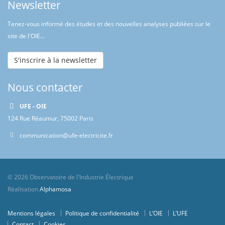
Newsletter
Tenez-vous informé des études et des nouvelles analyses publiées sur le
site de l'OIE...
S'inscrire à la newsletter
Nous contacter
UFE - OIE
124 Rue Réaumur, 75002 Paris
communication@ufe-electricite.fr
© 2026 Observatoire de l'Industrie Électrique
Réalisation
Alphamosa
Mentions légales
Politique de confidentialité
L’OIE
L’UFE
Contact
Cookies