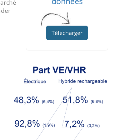
données
marché
ader
Télécharger