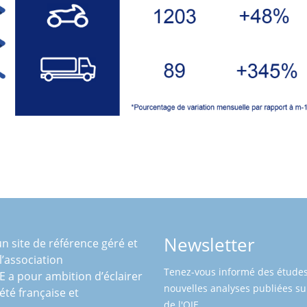
Newsletter
n site de référence géré et
 l’association
Tenez-vous informé des études
IE a pour ambition d’éclairer
nouvelles analyses publiées sur
iété française et
de l'OIE...